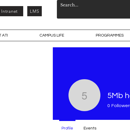
Intranet
LMS
 ATI
CAMPUS LIFE
PROGRAMMES
5Mb h
5Mb host
0
Follower
Profile
Events