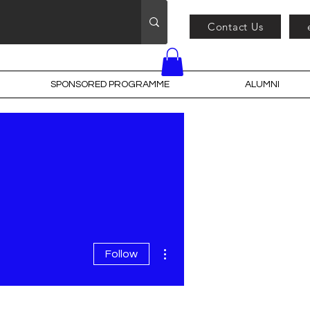
Contact Us
SPONSORED PROGRAMME
ALUMNI
More actions
Follow