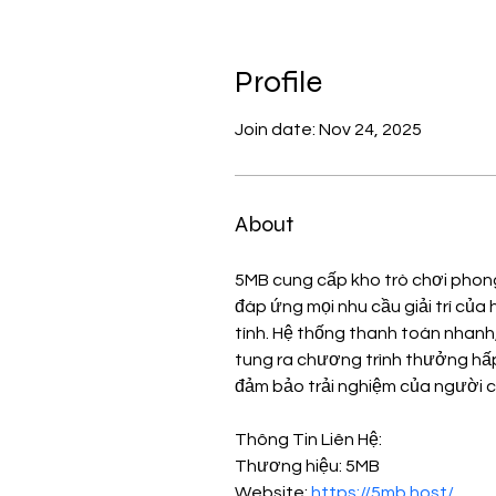
Profile
Join date: Nov 24, 2025
About
5MB cung cấp kho trò chơi phong 
đáp ứng mọi nhu cầu giải trí của
tính. Hệ thống thanh toán nhanh
tung ra chương trình thưởng hấp 
đảm bảo trải nghiệm của người ch
Thông Tin Liên Hệ:
Thương hiệu: 5MB
Website: 
https://5mb.host/ 