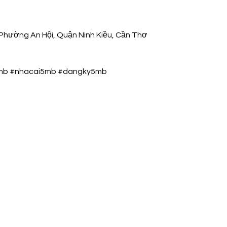
Phường An Hội, Quận Ninh Kiều, Cần Thơ
mb #nhacai5mb #dangky5mb