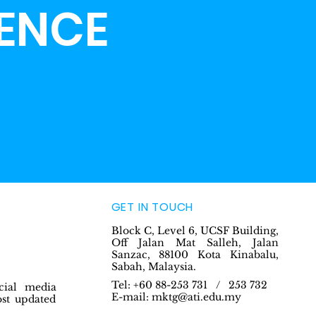
LENCE
GET IN TOUCH
Block C, Level 6, UCSF Building,
Off Jalan Mat Salleh, Jalan
Sanzac, 88100 Kota Kinabalu,
Sabah, Malaysia.
Tel: +60 88-253 731 / 253 732
cial media
E-mail:
mktg@ati.edu.my
ost updated