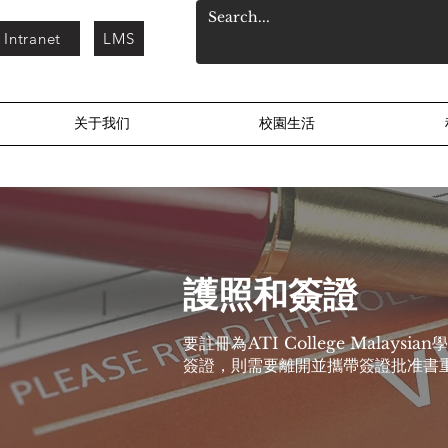
Intranet
LMS
关于我们
校園生活
護照和簽證
要註冊為ATI College Mal
簽證，則需要離開並攜帶簽證批准書重新進入