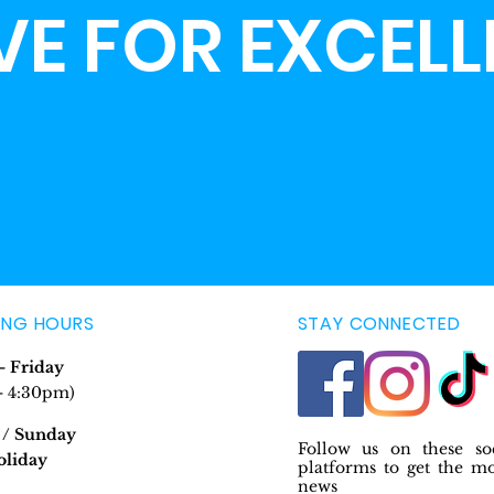
VE FOR EXCEL
ING HOURS
STAY CONNECTED
 Friday
- 4:30pm)
 / Sunday
Follow us on these so
oliday
platforms to get the m
news