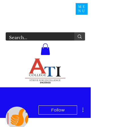
ME
NU
More actions
Follow