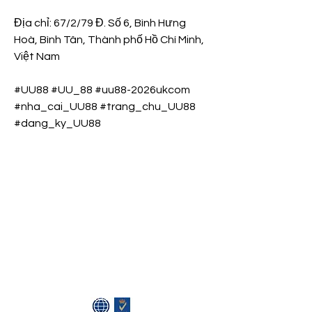
Địa chỉ: 67/2/79 Đ. Số 6, Bình Hưng 
Hoà, Bình Tân, Thành phố Hồ Chí Minh, 
Việt Nam
#UU88 #UU_88 #uu88-2026ukcom 
#nha_cai_UU88 #trang_chu_UU88 
#dang_ky_UU88
STRIVE FOR
EXCELLENCE