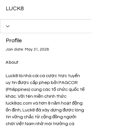
LUCK8
Profile
Join date: May 31, 2026
About
Luck8 là nhà cái cá cược trực tuyến 
uy tín được cấp phép bởi PAGCOR 
(Philippines) cùng các tổ chức quốc tế 
khác. Với tên miền chính thức 
luck8ac.com và hơn 8 năm hoạt động 
ổn định, Luck8 đã xây dựng được lòng 
tin vững chắc từ cộng đồng người 
chơi Việt Nam nhờ môi trường cá 