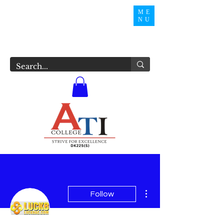
ME
NU
More actions
Follow