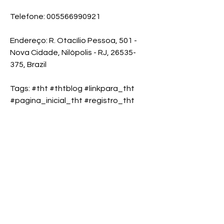
Telefone: 005566990921
Endereço: R. Otacílio Pessoa, 501 - 
Nova Cidade, Nilópolis - RJ, 26535-
375, Brazil
Tags: #tht #thtblog #linkpara_tht 
#pagina_inicial_tht #registro_tht
STRIVE FOR
EXCELLENCE