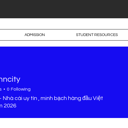
ADMISSION
STUDENT RESOURCES
nncity
s
0
Following
 Nhà cái uy tín , minh bạch hàng đầu Việt
m 2026