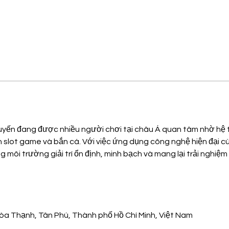
 tuyến đang được nhiều người chơi tại châu Á quan tâm nhờ hệ 
n slot game và bắn cá. Với việc ứng dụng công nghệ hiện đại c
 môi trường giải trí ổn định, minh bạch và mang lại trải nghiệ
 Hòa Thạnh, Tân Phú, Thành phố Hồ Chí Minh, Việt Nam