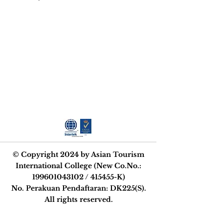
STRIVE FOR
EXCELLENCE
© Copyright 2024 by Asian Tourism
International College (New Co.No.:
199601043102
/ 415455-K)
No. Perakuan Pendaftaran: DK225(S).
All rights reserved.