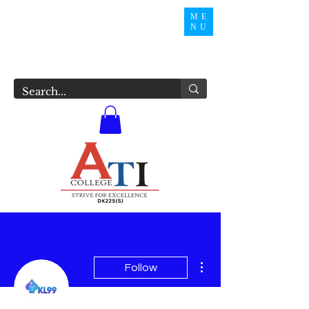
ME
NU
More actions
Follow