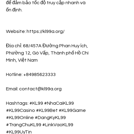
để đảm bảo tốc độ truy cập nhanh và 
ổn định.
Website: https://kl99a.org/
Địa chỉ: 68/457A Đường Phan Huy Ích, 
Phường 12, Gò Vấp, Thành phố Hồ Chí 
Minh, Việt Nam
Hotline: +84985623333
Email: contact@kl99a.org
Hashtags: #KL99 #NhaCaiKL99 
#KL99Casino #KL99Bet #KL99Game 
#KL99Online #DangKyKL99 
#TrangChuKL99 #LinkVaoKL99 
#KL99UyTin