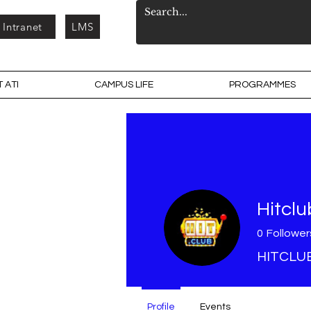
Intranet
LMS
 ATI
CAMPUS LIFE
PROGRAMMES
Hitclu
0
Follower
HITCLU
Profile
Events