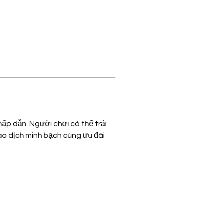
ấp dẫn. Người chơi có thể trải 
iao dịch minh bạch cùng ưu đãi 