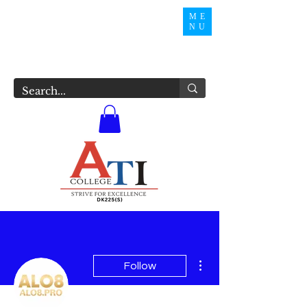
ME
NU
More actions
Follow